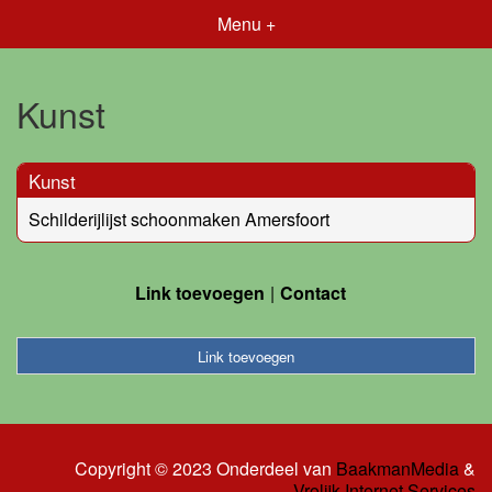
Menu +
Kunst
Kunst
Schilderijlijst schoonmaken Amersfoort
Link toevoegen
Contact
Link toevoegen
Copyright © 2023 Onderdeel van
BaakmanMedia
&
Vrolijk Internet Services