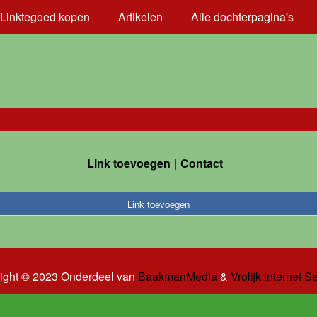
Linktegoed kopen
Artikelen
Alle dochterpagina's
Link toevoegen
Contact
Link toevoegen
ight © 2023 Onderdeel van
BaakmanMedia
&
Vrolijk Internet S