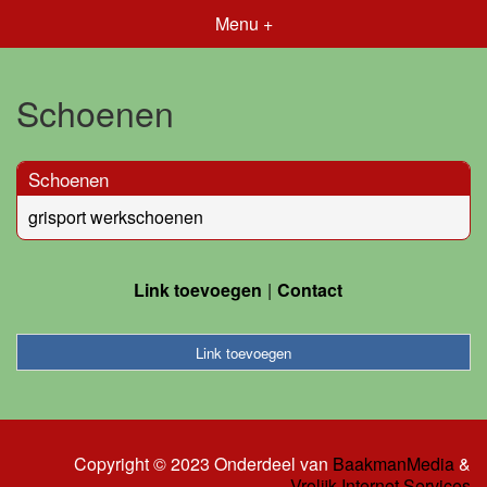
Menu +
Schoenen
Schoenen
grisport werkschoenen
Link toevoegen
Contact
Link toevoegen
Copyright © 2023 Onderdeel van
BaakmanMedia
&
Vrolijk Internet Services