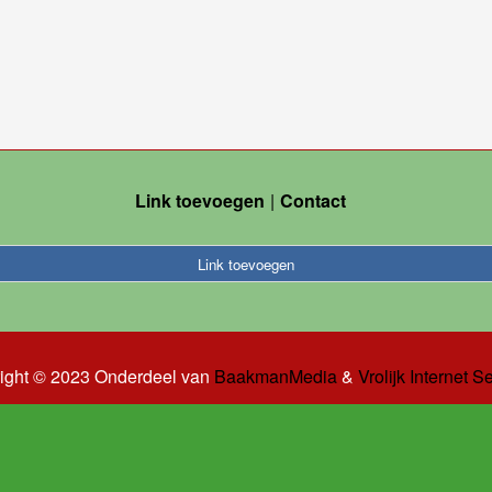
Link toevoegen
Contact
Link toevoegen
ight © 2023 Onderdeel van
BaakmanMedia
&
Vrolijk Internet S