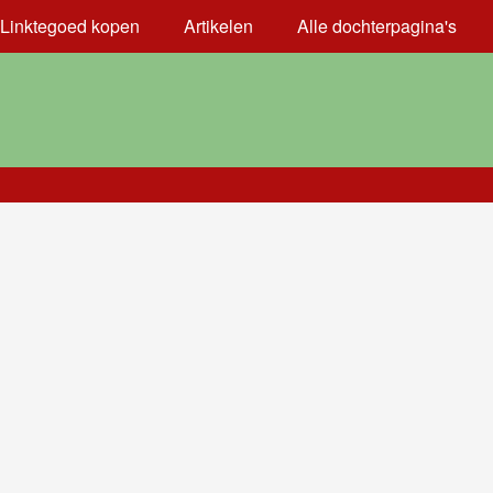
Linktegoed kopen
Artikelen
Alle dochterpagina's