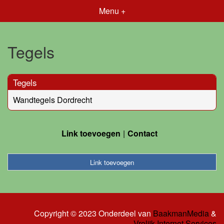
Menu +
Tegels
Tegels
Wandtegels Dordrecht
Link toevoegen
Contact
Link toevoegen
Copyright © 2023 Onderdeel van
BaakmanMedia
&
Vrolijk Internet Services