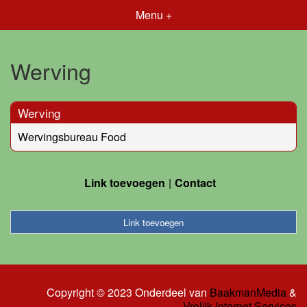
Menu +
Werving
Werving
Wervingsbureau Food
Link toevoegen
Contact
Link toevoegen
Copyright © 2023 Onderdeel van
BaakmanMedia
&
Vrolijk Internet Services