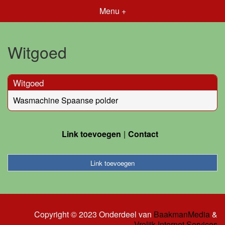
Menu +
Witgoed
Witgoed
Wasmachine Spaanse polder
Link toevoegen
Contact
Link toevoegen
Copyright © 2023 Onderdeel van
BaakmanMedia
&
Vrolijk Internet Services