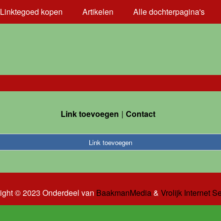
Linktegoed kopen
Artikelen
Alle dochterpagina's
Link toevoegen
Contact
Link toevoegen
ight © 2023 Onderdeel van
BaakmanMedia
&
Vrolijk Internet S