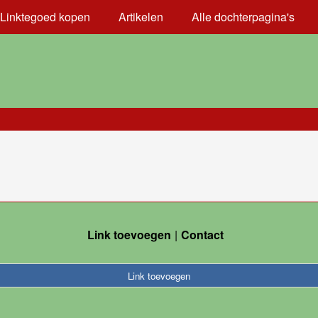
Linktegoed kopen
Artikelen
Alle dochterpagina's
Link toevoegen
Contact
Link toevoegen