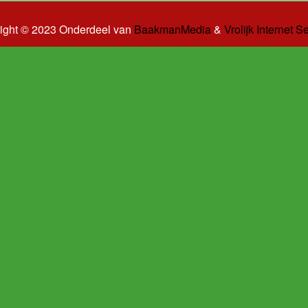
ight © 2023 Onderdeel van
BaakmanMedia
&
Vrolijk Internet S