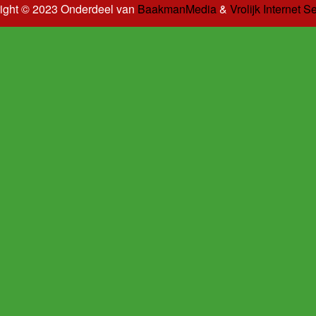
ight © 2023 Onderdeel van
BaakmanMedia
&
Vrolijk Internet S