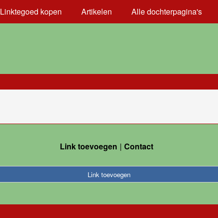
Linktegoed kopen
Artikelen
Alle dochterpagina's
Link toevoegen
Contact
Link toevoegen